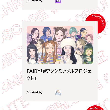
Created by
Event
･
Web
FAIRY「#ワタシミツメルプロジェ
クト」
Created by
Book
･