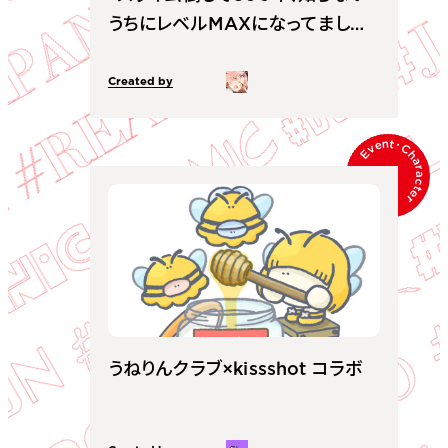
うちにレベルMAXになってました」
キャラクター原案
Created by
Event
･
Character
うねりんクラブ×kissshot コラボ