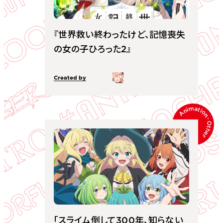
ORGANIZATION
『世界救い終わったけど、記憶喪失
SERVICE
の女の子ひろった2』
Core Divisions
Company
Created by
ー
Animation
･
Other
「スライム倒して300年、知らない