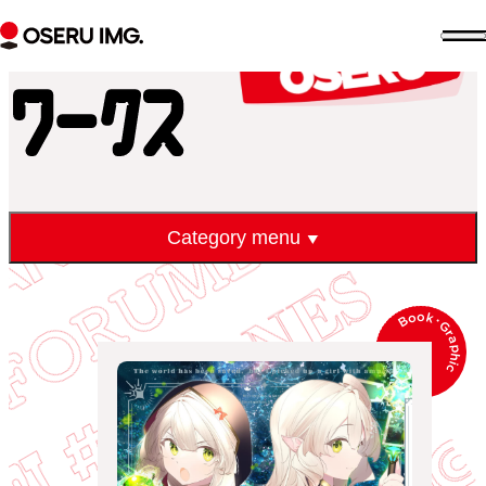
Works
ワークス
セ
エ
イ
ク
セ
資料をダウンロード
DOWNLOAD
Category menu
Book
･
Graphic
ア
バ
ウ