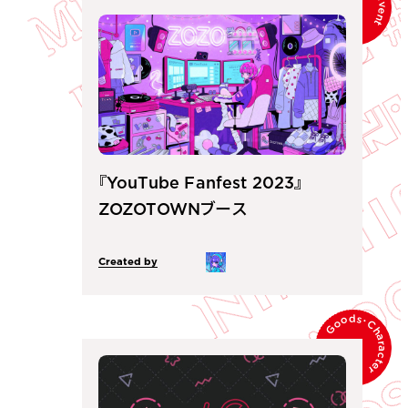
Event
『YouTube Fanfest 2023』
ZOZOTOWNブース
Created by
Goods
･
Character