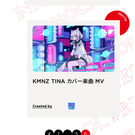
Movie
KMNZ TINA カバー楽曲 MV
Created by
1
…
5
6