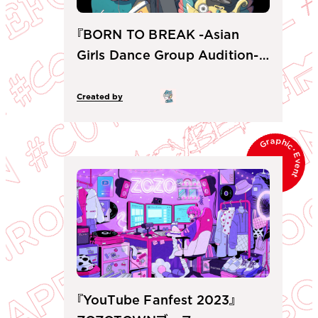
『BORN TO BREAK -Asian
Girls Dance Group Audition-』
キービジュアル
Created by
Graphic
･
Event
『YouTube Fanfest 2023』