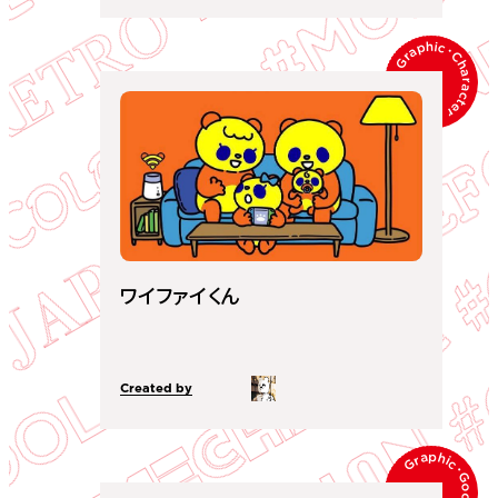
Graphic
･
Character
ワイファイくん
Created by
Graphic
･
Goods