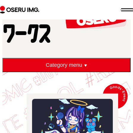
Works
ワークス
セ
エ
イ
ク
セ
資料をダウンロード
DOWNLOAD
Category menu
Goods
･
Event
ア
バ
ウ