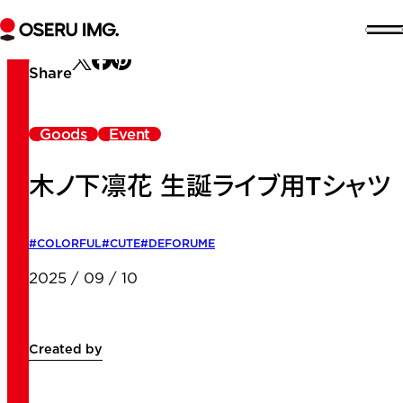
セ
エ
イ
ク
Share
Goods
Event
セ
資料をダウンロード
木ノ下凛花 生誕ライブ用Tシャツ
DOWNLOAD
COLORFUL
CUTE
DEFORUME
2025 / 09 / 10
Created by
ア
バ
ウ