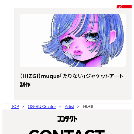
Packag
Ch
【HIZGI】muque「たりない」ジャケットアート
制作
TOP
OSERU Creator
Artist
HIZGI
コン
タ
ク
ト