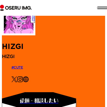
Artist
セ
エ
イ
ク
セ
HIZGI
資料をダウンロード
DOWNLOAD
HIZGI
#CUTE
ア
バ
ウ
依頼・相談したい