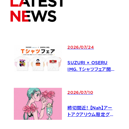
LATEST
NEWS
2026
/
07
/
24
SUZURI × OSERU
IMG. Tシャツフェア開
催！
2026
/
07
/
10
締切間近！ 【Nah】アー
トアクアリウム限定グッ
ズ付き入場券のお知ら
せ