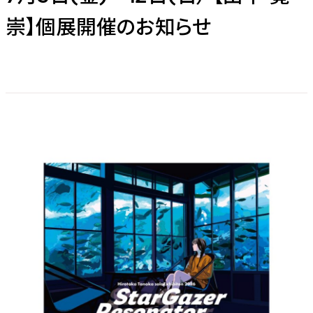
崇】個展開催のお知らせ
ORGANIZATION
SERVICE
Core Divisions
Company
ー