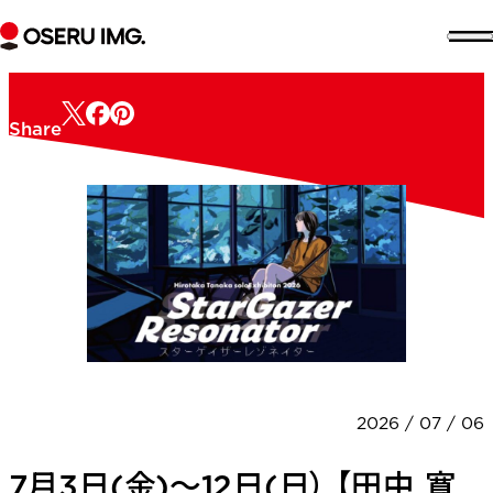
セ
エ
イ
ク
Share
セ
資料をダウンロード
DOWNLOAD
2026 / 07 / 06
ア
バ
ウ
7月3日(金)〜12日(日） 【田中 寛