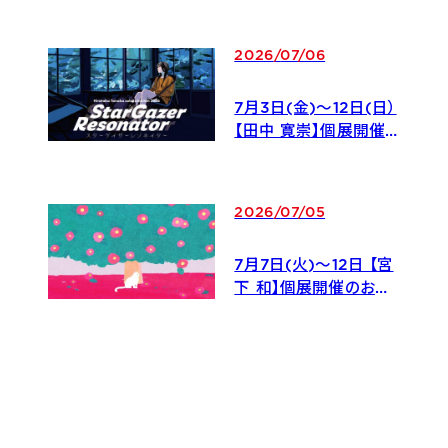
せ
2026
/
07
/
06
7月3日(金)〜12日(日）
【田中 寛崇】個展開催の
お知らせ
2026
/
07
/
05
7月7日(火)〜12日 【宮
下 和】個展開催のお知
らせ