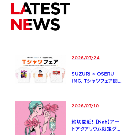
LATEST
NEWS
2026
/
07
/
24
SUZURI × OSERU
IMG. Tシャツフェア開
催！
2026
/
07
/
10
締切間近！ 【Nah】アー
トアクアリウム限定グッ
ズ付き入場券のお知ら